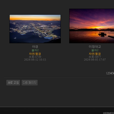
야경
미칭대교
불자2
불자2
자연/풍경
자연/풍경
조회:5739
조회:5877
2024-08-12 10:15
2024-08-05 17:07
1
2
3
4
5