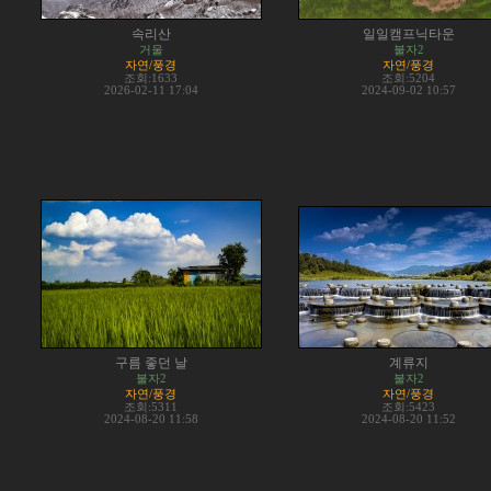
속리산
일일캠프닉타운
거울
불자2
자연/풍경
자연/풍경
조회:1633
조회:5204
2026-02-11 17:04
2024-09-02 10:57
구름 좋던 날
계류지
불자2
불자2
자연/풍경
자연/풍경
조회:5311
조회:5423
2024-08-20 11:58
2024-08-20 11:52