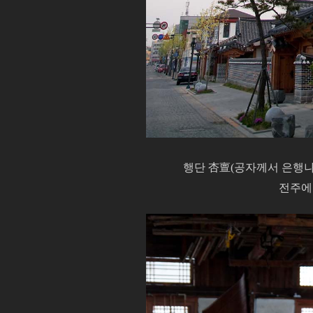
행단 杏亶(공자께서 은행나
전주에